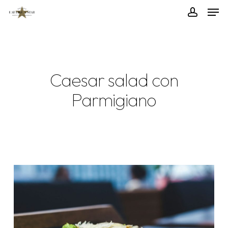
Skip
Menu
Men
to
accoun
main
content
Caesar salad con
Parmigiano