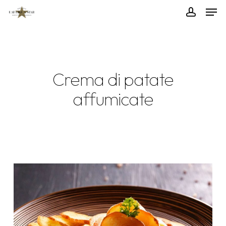
Skip
Menu
Men
to
accoun
main
content
Crema di patate
affumicate