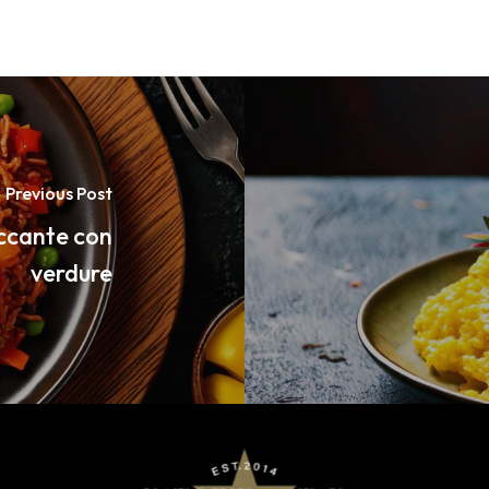
Previous Post
ccante con
verdure