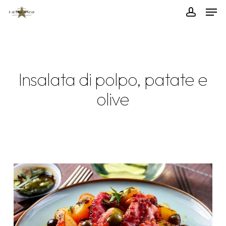
Skip
Menu
Men
to
accoun
main
content
Insalata di polpo, patate e
olive