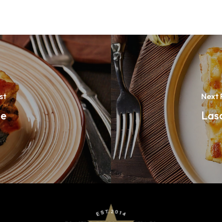
st
Next 
ne
Lasa