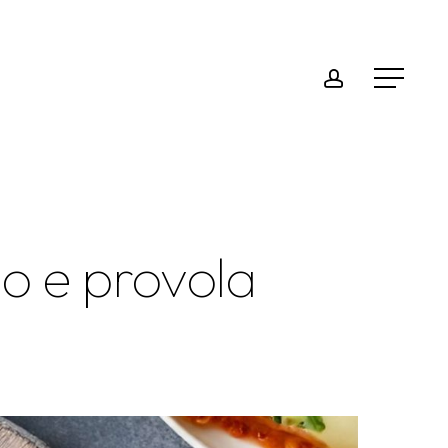
Menu
account
Menu
so e provola